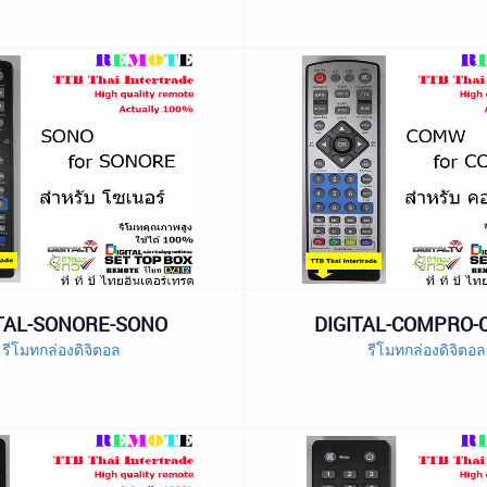
TAL-SONORE-SONO
DIGITAL-COMPRO
รีโมทกล่องดิจิตอล
รีโมทกล่องดิจิตอล