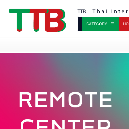
TTB
Thai Inter
CATEGORY
HO