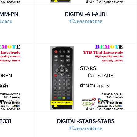
OMM-PN
DIGITAL-AJ-AJDI
น็ทคอม
รีโมทกล่องดิจิตอล
B331
DIGITAL-STARS-STARS
รีโมทกล่องดิจิตอล