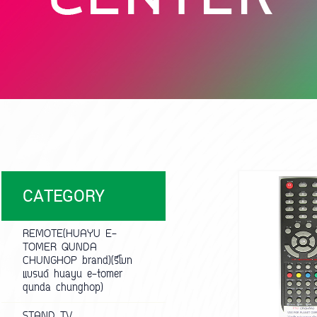
CATEGORY
REMOTE(HUAYU E-
TOMER QUNDA
CHUNGHOP brand)(รีโมท
แบรนด์ huayu e-tomer
qunda chunghop)
STAND TV