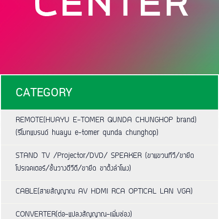
CATEGORY
REMOTE(HUAYU E-TOMER QUNDA CHUNGHOP brand)
(รีโมทแบรนด์ huayu e-tomer qunda chunghop)
STAND TV /Projector/DVD/ SPEAKER (ขาแขวนทีวี/ขายึด
โปรเจคเตอร์/ชั้นวางดีวีดี/ขายึด ขาตั้งลำโพง)
CABLE(สายสัญญาณ AV HDMI RCA OPTICAL LAN VGA)
CONVERTER(ต่อ-แปลงสัญญาณ-เพิ่มช่อง)