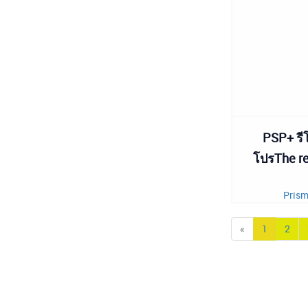
PSP+ รีโ
โปรThe re
Prism
«
1
2