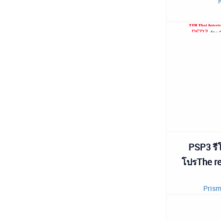
PSP3 รีโ
โปรThe re
Prism