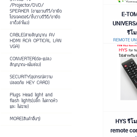
/Projector/DVD/
SPEAKER (ขาแขวนทีวี/ขายึด
E-TOM
โปรเจคเตอร์/ชั้นวางดีวีดี/ขายึด
UNIVERSA
ขาตั้งลำโพง)
รีโม
CABLE(สายสัญญาณ AV
REMOTE UNI
HDMI RCA OPTICAL LAN
รี
VGA)
CONVERTER(ต่อ-แปลง
สัญญาณ-เพิ่มช่อง)
SECURITY(อุปกรณ์ความ
ปลอดภัย KEY CARD)
Plugs Head light and
flash lights(ปลั๊ก ไฟคาดหัว
และ ไฟฉาย)
MORE(สินค้าอื่นๆ)
HYS รีโม
remote con