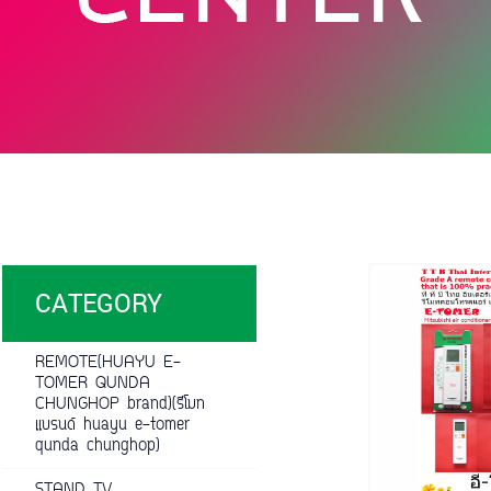
CATEGORY
REMOTE(HUAYU E-
TOMER QUNDA
CHUNGHOP brand)(รีโมท
แบรนด์ huayu e-tomer
qunda chunghop)
STAND TV